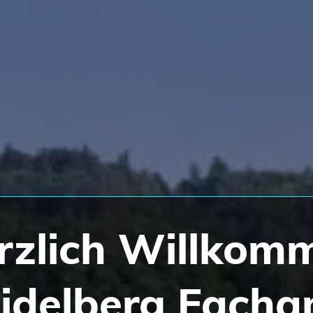
rzlich Willkom
eidelberg Facha