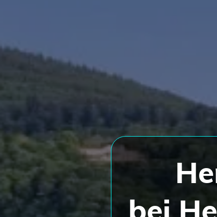
He
bei H