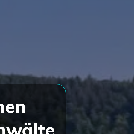
men
nwälte